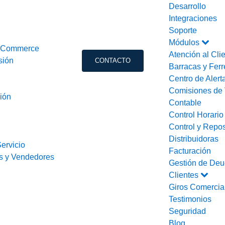
Desarrollo
Integraciones
Soporte
Módulos
ooCommerce
Atención al Cli
sión
CONTACTO
Barracas y Ferr
Centro de Alert
Comisiones de 
ión
Contable
Control Horari
Control y Repos
Distribuidoras
ervicio
Facturación
s y Vendedores
Gestión de Deu
Clientes
Giros Comercia
Testimonios
Seguridad
Blog