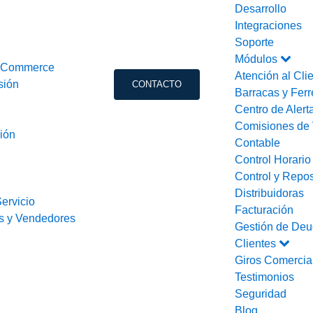
Desarrollo
Integraciones
Soporte
Módulos
ooCommerce
Atención al Cli
sión
CONTACTO
Barracas y Ferr
Centro de Alert
Comisiones de 
ión
Contable
Control Horari
Control y Repos
Distribuidoras
ervicio
Facturación
s y Vendedores
Gestión de Deu
Clientes
Giros Comercia
Testimonios
Seguridad
Blog