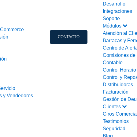
Desarrollo
Integraciones
Soporte
Módulos
ooCommerce
Atención al Cli
sión
CONTACTO
Barracas y Ferr
Centro de Alert
Comisiones de 
ión
Contable
Control Horari
Control y Repos
Distribuidoras
ervicio
Facturación
s y Vendedores
Gestión de Deu
Clientes
Giros Comercia
Testimonios
Seguridad
Blog