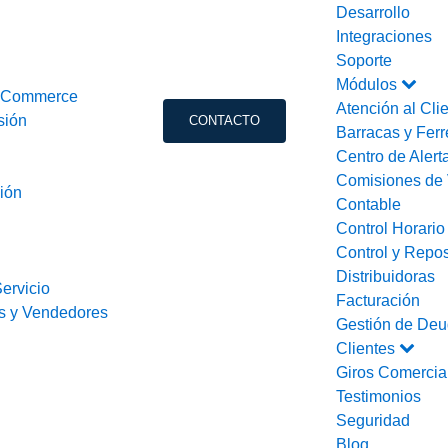
Desarrollo
Integraciones
Soporte
Módulos
ooCommerce
Atención al Cli
sión
CONTACTO
Barracas y Ferr
Centro de Alert
Comisiones de 
ión
Contable
Control Horari
Control y Repos
Distribuidoras
ervicio
Facturación
s y Vendedores
Gestión de Deu
Clientes
Giros Comercia
Testimonios
Seguridad
Blog